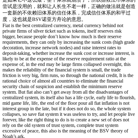
尝试是没用的，就和让人长生不老一样，正确的做法就是创造
一套新的不依赖旧体系的信任体系，完成信任体系的和平过
度，这也就是BSV诺亚方舟论的意思。
Fiat is the best centralized currency, metal currency behind not
private firms of silver ticket such as tokens, itself reserves risk
bigger, because people don’t know how much is their reserve
requirements, they can only by increasing the sunk costs (high grade
decoration, increase network nodes) and raise interest rates to
deposit-taking, whether increase the sunk cost or increase interest, is
likely to be at the expense of the reserve requirement ratio at the
expense of, in the end may be large firms collapsed overnight, this
makes the reliability of the financial system is small, the trade
friction is very big, firm runs, so through the national credit, It is the
rational choice of almost all countries to eliminate the financial
security chain of suspicion and establish the minimum reserve
system. But fiat also can’t get away from all the disadvantages of
centralized system, its itself also has a life cycle, early life to flourish,
mid game life, life, the end of the floor pour all fiat inflation is not
interest group in the late, but if it does not do so, the whole system
collapses, so save fiat system it was useless to try, and let people live
forever, like the right thing to do is to create a new set of does not
rely on the old system of trust system, complete trust system
excessive of peace, this also is the meaning of the BSV theory of
Noah’s ark.