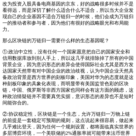
改为投资入股具备电商基因的京东，好的战略很多时候并不是
看得远，而是深切了解什么适合什么不适合，所以当大企业发
现自己的企业基因不适合万链归一的时候，他们会成为万链归
一的推动者和参与者，因为他们有很好的战略眼光和布局能
力。
那么区块链的万链归一需要什么样的生态基因呢？
①:政治中立性，没有任何一个国家愿意把自己的国家安全和
信用数据库放到别人手上，所以这几乎就排除掉了所有的中国
背景企业，因为意识形态的差异会使得国际社会尤其是西方发
达国家天然带有对中国企业的政治歧视，认为中国企业天然具
备政治背景是西方世界的刻板印象，美国对华为的态度就是这
种刻板印象的具象化表现，而明显带有美国监管色彩的区块
链，中国、俄罗斯等非西方国家也同样会有这方面的顾虑，这
种政治猜疑链并不需要真凭实据，意识形态的差异也不是短时
间能弥合的。
②:协议稳定性，区块链是一个生态，允许万链归一万物上链
的前提是一套稳定可预期的规则，这点说起来很容易，做起来
几乎难比登天，因为任何一个规则设置，都将面临真实世界的
多层博弈环境，一个美联储的2%通胀率就可能带来法币世界