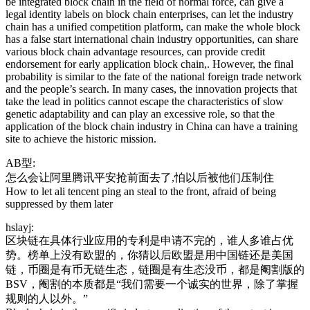
be integrated block chain in the field of normal force, can give a
legal identity labels on block chain enterprises, can let the industry
chain has a unified competition platform, can make the whole block
has a false start international chain industry opportunities, can share
various block chain advantage resources, can provide credit
endorsement for early application block chain,. However, the final
probability is similar to the fate of the national foreign trade network
and the people’s search. In many cases, the innovation projects that
take the lead in politics cannot escape the characteristics of slow
genetic adaptability and can play an excessive role, so that the
application of the block chain industry in China can have a training
site to achieve the historic mission.
AB型:
怎么会让阿里腾讯平安抢前面去了,怕以后被他们压制住
How to let ali tencent ping an steal to the front, afraid of being
suppressed by them later
hslayj:
区块链在具体行业应用的专利是申请不完的，谁人多谁占优
势。榜单上没有欧盟的，你猜以后欧盟是用中国链还是美国
链，币圈是有币无链生态，链圈是有生态没币，都是阉割版的
BSV，阉割的本质都是“我们需要一个诚实的世界，除了掌握
规则的人以外。”