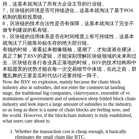
持，这基本就淘汰了所有大企业主导的行业链。
7，区块链的环境是否可持续进化，这基本就淘汰了基于POS
机制的股权投票链。
8，区块链的技术合法性是否有保障，这基本就淘汰了完全不
做专利建设的私有链。
9，区块链的信用体系是否在时间维度上有可持续性，这基本
就淘汰了只能靠补贴生存的绝大部分链。
有钱的时候，谁看起来都像领袖，退潮了，才知道谁在裸泳，
真正了解了BSV的逻辑，才能深刻理解区块链领域的未来和过
去，区块链在各行各业真正落地的时候，BSV的技术结构和中
本聪愿景的优势才能在每一次交易细节中体现，在此之前，群
魔乱舞的王婆卖瓜时代估计还要持续一阵子。
Now the BSV no explosion, mainly because the chain block
industry also in subsidies, did not enter the commercial landing
stage, the traditional big companies, clairvoyance, ensemble of vc
institutions of government and of unknown sleep folded block chain
industry and leek inject a large amount of subsidies to the industry,
so as long as there is a name of chain blocks are feeling now, and
the world. However, if the blockchain industry is truly established,
what users care about is:
Whether the transaction cost is cheap enough, it basically
eliminates the small chain like BTC.