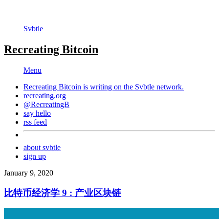
Svbtle
Recreating Bitcoin
Menu
Recreating Bitcoin is writing on the
Svbtle
network.
recreating.org
@RecreatingB
say hello
rss feed
about svbtle
sign up
January 9, 2020
比特币经济学 9 : 产业区块链