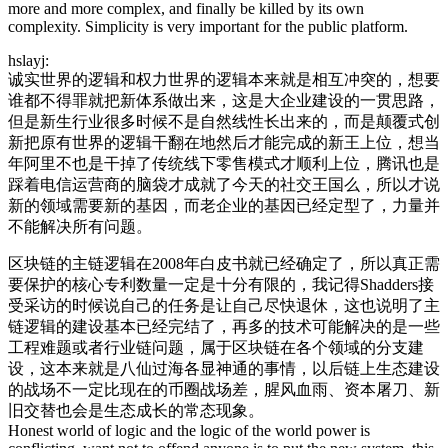
more and more complex, and finally be killed by its own
complexity. Simplicity is very important for the public platform.
hslayj:
诚实世界的逻辑和权力世界的逻辑本来就是相互冲突的，想要
谁都不得罪就把新体系做出来，这是大企业建设的一贯思路，
但是新生行业很多时候不是自然线性长出来的，而是颠覆式创
新把原有世界的逻辑干翻在地然后才能完成的新王上位，想当
年阿里不也是干掉了传统线下零售模式才顺利上位，腾讯也是
踩着电信运营商的脑袋才成就了今天的社交王国么，所以才说
新的领域需要新的基因，而老企业的基因已经定型了，力量并
不能解决所有问题。
区块链的主链逻辑在2008年白皮书就已经确定了，所以真正需
要保护的核心专利数量一定是十分有限的，我记得Shadders接
受采访的时候说自己的任务是让自己尽快退休，这也说明了主
链逻辑的建设基本已经完结了，再多的技术可能解决的是一些
工程难题或者行业链问题，属于区块链在各个领域的分支建
设，这本来就是八仙过海各显神通的事情，以后链上生态建设
的战场不一定比现在的币圈战场差，腥风血雨、资本屠刀、新
旧交替也会是生态成长的常态现象。
Honest world of logic and the logic of the world power is