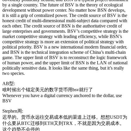
by a single country. The future of BSV is the theory of ecological
development without power center. No matter how BSN develops,
it is still a grip of centralized power. The credit source of BSV is the
honest credit of multi-dimensional multi-subject data compared with
each other. The credit source of BSN is the authoritative credit of
large enterprises and governments. BSV’s competitive strategy is the
market competitive strategy with leading efficiency, while BSN’s
competitive strategy is more an extension of political strategy with
political priority. BSV is a new international modern financial order,
and BSN is the technical integration scheme of China’s multi-chain
game. The upper limit of BSV is to reconstruct the logic framework
of human power, and the upper limit of BSN is the LAN of national
politically sensitive data. It looks like the same thing, but it’s really
two species.
AB型:
啥时候出个锚定美元的数字货币用bsv就行了
Whenever you have a digital currency anchored to the dollar, use
BSV
Stephen周:
迟早的。货币永远往交易成本低的渠道上迁移。想想USDT为
什么要从BTC迁移到ETH又到TRX，不就是因为交易成本。
这个趋势不会停的