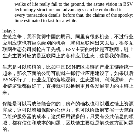
walks of life really fall to the ground, the astute vision in BSV
technology structure and advantages can be embodied in
every transaction details, before that, the claims of the spooky:
time estimated to last for a while.
hslayj:
主链之争，我不觉得中国的腾讯、阿里有很多机会，不过行业
应用应该也有巨头级别的机会，就和互联网出来以后，很多互
联网生态公司就抢占了先机，BSV主要的对比是互联网，链上
生态主要对应的是互联网上的各种应用生态，这是我的理解。
生态是可以移植的，比如中国BSN把区块链的产业主链给统一
起来，那么下面的公司可能就主抓行业应用建设了，如果以后
BSN不行了，行业应用的落地逻辑、生态逻辑、利润逻辑、产
业链逻辑都做好了，直接就可以换到更具备发展潜力的主链上
来。
保险是可以写成智能合约的，房产的确权也可以通过链上资源
完成，这可以增加保险的公信力，也可以给政府节省一大笔自
己维护服务器的成本，这类应用很多的，只要有公共信息的领
域，都有信任和成本的问题，区块链主要就是解决这方面问题
的。