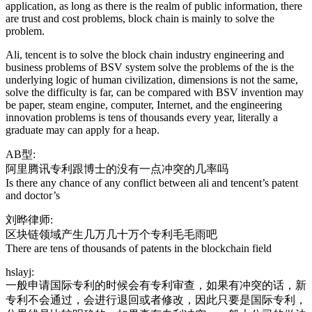
application, as long as there is the realm of public information, there
are trust and cost problems, block chain is mainly to solve the
problem.
Ali, tencent is to solve the block chain industry engineering and
business problems of BSV system solve the problems of the is the
underlying logic of human civilization, dimensions is not the same,
solve the difficulty is far, can be compared with BSV invention may
be paper, steam engine, computer, Internet, and the engineering
innovation problems is tens of thousands every year, literally a
graduate may can apply for a heap.
AB型:
阿里腾讯专利跟博士的没有一点冲突的几率吗
Is there any chance of any conflict between ali and tencent’s patent
and doctor’s
刘晔律师:
区块链领域产生几万几十万个专利毛毛雨吧
There are tens of thousands of patents in the blockchain field
hslayj:
一般申请国际专利的时候会有专利审查，如果有冲突的话，新
专利不会通过，会进行退回或者修改，因此只要是国际专利，