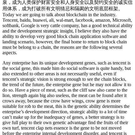
泉，成为人类保护财富安全和人身安全以及契约安全的诚实信
用体系，成为打破所有文明猜忌和隔阂的文明底层框架。
Today we are going to talk about blockchain in the industry.
Tencent, baidu, huawei, ali, wal-mart, facebook, amazon, Microsoft,
softbank, Google is very cattle company, has a good technical ability
and the development strategic insight, I believe they also have the
ability to develop very good block chain application software and
landing scenario, however, the final home to return to block chain
must be belong to a chain, the reasons are the following several
aspects.
Any enterprise has its unique development genes, such as tencent is
the social gene, this made him do social software is quite handy, but
also extended to other areas is not necessarily useful, even if
tencent’s strategic vision is strong enough to see the chain blocks,
the trend of the future, the enterprise gene but he may not allow it to
do so. Have a piece of meat, such as the cliff saw also came to the
lion, strength again big also useless, the meat can be found after it
crows away, because the crow have wings, crow gene is more
suitable for rob to the meat, this is the genetic ability determines the
enterprise’s development direction, strategic ability to a lot of time
can’t make up for the inadequacy of genes, a better strategy is to
give full play to their own genetic advantage find the fruits of their
own turf, tencent clap nets essence is the gene to be not moved
before the enterprise internal development disorder, and tencent is