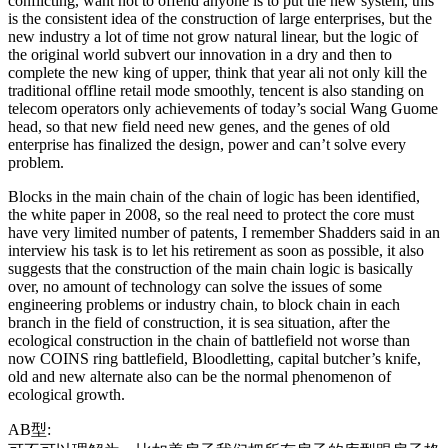
conflicting, want not to offend anyone is to put the new system, this
is the consistent idea of the construction of large enterprises, but the
new industry a lot of time not grow natural linear, but the logic of
the original world subvert our innovation in a dry and then to
complete the new king of upper, think that year ali not only kill the
traditional offline retail mode smoothly, tencent is also standing on
telecom operators only achievements of today’s social Wang Guome
head, so that new field need new genes, and the genes of old
enterprise has finalized the design, power and can’t solve every
problem.
Blocks in the main chain of the chain of logic has been identified,
the white paper in 2008, so the real need to protect the core must
have very limited number of patents, I remember Shadders said in an
interview his task is to let his retirement as soon as possible, it also
suggests that the construction of the main chain logic is basically
over, no amount of technology can solve the issues of some
engineering problems or industry chain, to block chain in each
branch in the field of construction, it is sea situation, after the
ecological construction in the chain of battlefield not worse than
now COINS ring battlefield, Bloodletting, capital butcher’s knife,
old and new alternate also can be the normal phenomenon of
ecological growth.
AB型: