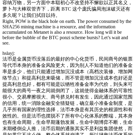
容纳万物，另一方面中本聪初心不改坚持不懈欲以正其名义，
萝卜与大棒双管齐下，距离 BTC 这个庞氏骗局泡沫破灭还有
多久呢？让我们拭目以待。
Right, POW is the black hole on earth. The power consumed by the
SHA256 mining machine is a resource, and the information
accumulated on Metanet is also a resource. How long will it be
before the bubble of the BTC ponzi scheme bursts? Let’s wait and
see.
hslayj:
法币是金属货币没落后的最好的中心化货币，民间商号的银票
等代币本身的准备金风险更大，因为别人不知道他们的准备金
率是多少，他们只能通过增加沉没成本（高档次装修、增加网
络节点）和提高利息来吸储，而不管是增加沉没成本也好还是
提高利息也好，都有可能是以牺牲准备金率为代价，到头来可
能很大的商号一夜之间就倒闭了，这就使得金融体系的可靠性
很小、交易摩擦很大、商号挤兑时有发生，因此通过国家范围
的信用，统一消除金融安全猜疑链，确立最小准备金制度，是
几乎所有国家的理性选择，法币本身是有其历史的根源性和有
效性的。但是法币也摆脱不了所有中心化体系的弊端，其本身
也有生命周期，生命早期蓬勃发展，生命中期博弈不断，生命
末期楼倒众人推，法币后期的通胀其实不是利益集团使然，而
是如果它不这么做，整个体系就崩溃了，所以拯救法币体系的