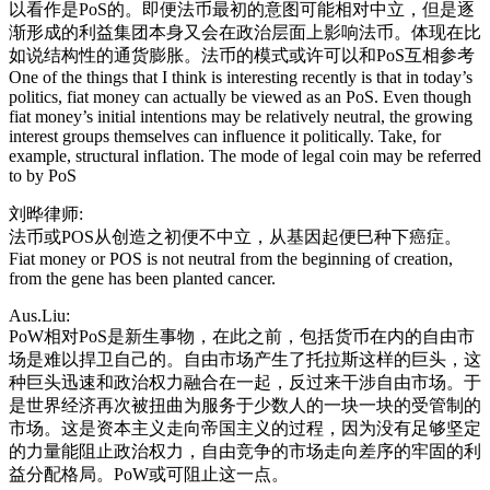
以看作是PoS的。即便法币最初的意图可能相对中立，但是逐
渐形成的利益集团本身又会在政治层面上影响法币。体现在比
如说结构性的通货膨胀。法币的模式或许可以和PoS互相参考
One of the things that I think is interesting recently is that in today’s
politics, fiat money can actually be viewed as an PoS. Even though
fiat money’s initial intentions may be relatively neutral, the growing
interest groups themselves can influence it politically. Take, for
example, structural inflation. The mode of legal coin may be referred
to by PoS
刘晔律师:
法币或POS从创造之初便不中立，从基因起便巳种下癌症。
Fiat money or POS is not neutral from the beginning of creation,
from the gene has been planted cancer.
Aus.Liu:
PoW相对PoS是新生事物，在此之前，包括货币在内的自由市
场是难以捍卫自己的。自由市场产生了托拉斯这样的巨头，这
种巨头迅速和政治权力融合在一起，反过来干涉自由市场。于
是世界经济再次被扭曲为服务于少数人的一块一块的受管制的
市场。这是资本主义走向帝国主义的过程，因为没有足够坚定
的力量能阻止政治权力，自由竞争的市场走向差序的牢固的利
益分配格局。PoW或可阻止这一点。