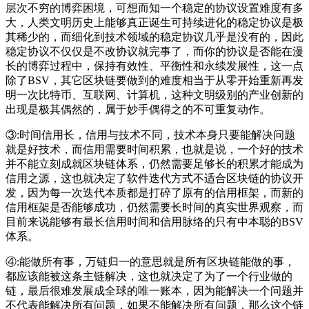
层次不穷的博弈困境，可想而知一个稳定的协议设置难度有多
大，人类文明历史上能够真正诞生可持续进化的稳定协议是极
其稀少的，而细化到技术领域的稳定协议几乎是没有的，因此
稳定协议不仅仅是不改协议就完事了，而你的协议是否能在漫
长的博弈过程中，保持有效性、平衡性和永续发展性，这一点
除了BSV，其它区块链要做到的难度相当于从零开始重新再发
明一次比特币、互联网、计算机，这种文明级别的产业创新的
出现是极其偶然的，属于妙手偶得之的不可重复动作。
③:时间信用长，信用与技术不同，技术本身只要能解决问题
就是好技术，而信用需要时间积累，也就是说，一个好的技术
并不能立刻成就区块链体系，仍然需要足够长的积累才能成为
信用之源，这也就决定了软件迭代方式不适合区块链的协议开
发，因为每一次迭代本质都是打碎了原有的信用框架，而新的
信用框架是否能够成功，仍然需要长时间的真实世界观察，而
目前来说能够有最长信用时间和信用脉络的只有中本聪的BSV
体系。
④:能做所有事，万链归一的意思就是所有区块链能做的事，
都应该能被这条主链解决，这也就决定了为了一个行业做的
链，最后很难发展成全球的唯一账本，因为能解决一个问题并
不代表能解决所有问题，如果不能解决所有问题，那么这个链