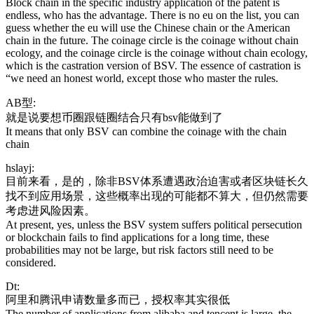
Block chain in the specific industry application of the patent is
endless, who has the advantage. There is no eu on the list, you can
guess whether the eu will use the Chinese chain or the American
chain in the future. The coinage circle is the coinage without chain
ecology, and the coinage circle is the coinage without chain ecology,
which is the castration version of BSV. The essence of castration is
“we need an honest world, except those who master the rules.
AB型:
就是说要想币圈跟链圈结合只有bsv能做到了
It means that only BSV can combine the coinage with the chain
chain
hslayj:
目前来看，是的，除非BSV体系遭遇政治迫害或者区块链长久
找不到应用场景，这些概率出现的可能都不算大，但仍然需要
考虑进风险因素。
At present, yes, unless the BSV system suffers political persecution
or blockchain fails to find applications for a long time, these
probabilities may not be large, but risk factors still need to be
considered.
Dt:
阿里和腾讯申请数量多而已，授权率其实很低
The number of applications from alibaba and tencent is large, the