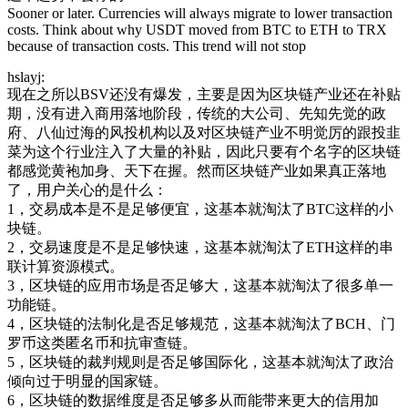
Sooner or later. Currencies will always migrate to lower transaction
costs. Think about why USDT moved from BTC to ETH to TRX
because of transaction costs. This trend will not stop
hslayj:
现在之所以BSV还没有爆发，主要是因为区块链产业还在补贴
期，没有进入商用落地阶段，传统的大公司、先知先觉的政
府、八仙过海的风投机构以及对区块链产业不明觉厉的跟投韭
菜为这个行业注入了大量的补贴，因此只要有个名字的区块链
都感觉黄袍加身、天下在握。然而区块链产业如果真正落地
了，用户关心的是什么：
1，交易成本是不是足够便宜，这基本就淘汰了BTC这样的小
块链。
2，交易速度是不是足够快速，这基本就淘汰了ETH这样的串
联计算资源模式。
3，区块链的应用市场是否足够大，这基本就淘汰了很多单一
功能链。
4，区块链的法制化是否足够规范，这基本就淘汰了BCH、门
罗币这类匿名币和抗审查链。
5，区块链的裁判规则是否足够国际化，这基本就淘汰了政治
倾向过于明显的国家链。
6，区块链的数据维度是否足够多从而能带来更大的信用加