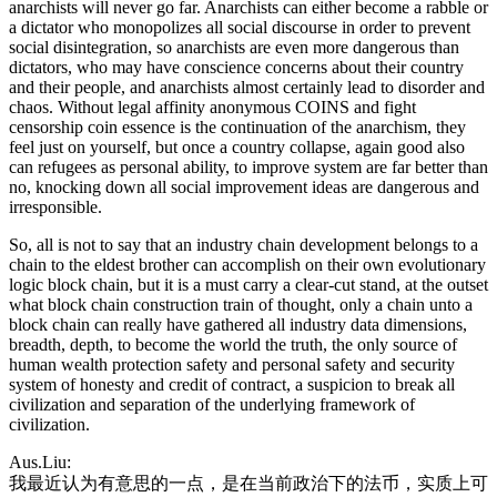
anarchists will never go far. Anarchists can either become a rabble or
a dictator who monopolizes all social discourse in order to prevent
social disintegration, so anarchists are even more dangerous than
dictators, who may have conscience concerns about their country
and their people, and anarchists almost certainly lead to disorder and
chaos. Without legal affinity anonymous COINS and fight
censorship coin essence is the continuation of the anarchism, they
feel just on yourself, but once a country collapse, again good also
can refugees as personal ability, to improve system are far better than
no, knocking down all social improvement ideas are dangerous and
irresponsible.
So, all is not to say that an industry chain development belongs to a
chain to the eldest brother can accomplish on their own evolutionary
logic block chain, but it is a must carry a clear-cut stand, at the outset
what block chain construction train of thought, only a chain unto a
block chain can really have gathered all industry data dimensions,
breadth, depth, to become the world the truth, the only source of
human wealth protection safety and personal safety and security
system of honesty and credit of contract, a suspicion to break all
civilization and separation of the underlying framework of
civilization.
Aus.Liu:
我最近认为有意思的一点，是在当前政治下的法币，实质上可