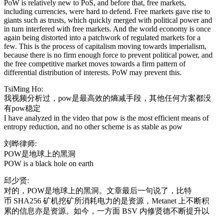
PoW is relatively new to PoS, and before that, free markets,
including currencies, were hard to defend. Free markets gave rise to
giants such as trusts, which quickly merged with political power and
in turn interfered with free markets. And the world economy is once
again being distorted into a patchwork of regulated markets for a
few. This is the process of capitalism moving towards imperialism,
because there is no firm enough force to prevent political power, and
the free competitive market moves towards a firm pattern of
differential distribution of interests. PoW may prevent this.
TsiMing Ho:
我视频分析过，pow是最高效的熵减手段，其他任何方案都没
有pow稳定
I have analyzed in the video that pow is the most efficient means of
entropy reduction, and no other scheme is as stable as pow
刘晔律师:
POW是地球上的黑洞
POW is a black hole on earth
邱少贤:
对的，POW是地球上的黑洞。文章最后一句说了，比特
币 SHA256 矿机挖矿所消耗电力的是资源，Metanet 上不断积
累的信息亦是资源。如今，一方面 BSV 内修贤德不断提升以