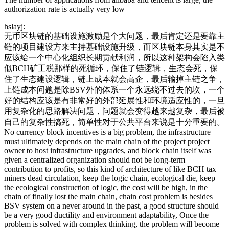
authorization rate is actually very low
hslayj:
无币区块链的基础设施激励是个大问题，最后肯定还是要靠主
链的项目建设方来主持基础设施升级，而区块链本身其实是不
应该给一个中心化组织长期贡献利润，所以这种架构会陷入类
似BCH矿工税那样的死循环，保住了链逻辑，生态会死，保
住了生态建设逻辑，链上成本就会高企，最后输掉主链之争，
上链成本问题是除BSV外的体系一个永远绕不过去的坎，一个
好的结构应该是有非常好的外部延展性和环境适应性的，一旦
用复杂化的思路解决问题，问题就会变得越来越复杂，最后被
自己的复杂性搞死，简单性对于公共平台来说是十分重要的。
No currency block incentives is a big problem, the infrastructure
must ultimately depends on the main chain of the project project
owner to host infrastructure upgrades, and block chain itself was
given a centralized organization should not be long-term
contribution to profits, so this kind of architecture of like BCH tax
miners dead circulation, keep the logic chain, ecological die, keep
the ecological construction of logic, the cost will be high, in the
chain of finally lost the main chain, chain cost problem is besides
BSV system on a never around in the past, a good structure should
be a very good ductility and environment adaptability, Once the
problem is solved with complex thinking, the problem will become