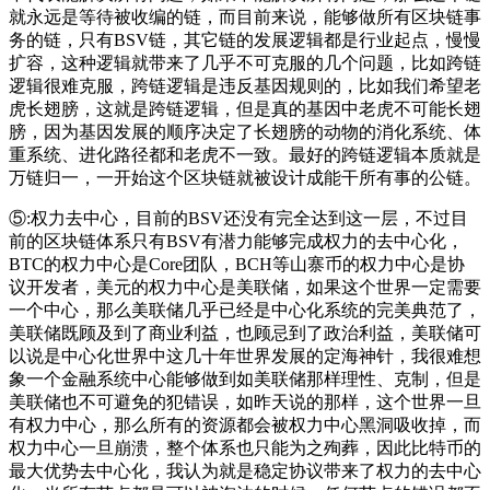
就永远是等待被收编的链，而目前来说，能够做所有区块链事
务的链，只有BSV链，其它链的发展逻辑都是行业起点，慢慢
扩容，这种逻辑就带来了几乎不可克服的几个问题，比如跨链
逻辑很难克服，跨链逻辑是违反基因规则的，比如我们希望老
虎长翅膀，这就是跨链逻辑，但是真的基因中老虎不可能长翅
膀，因为基因发展的顺序决定了长翅膀的动物的消化系统、体
重系统、进化路径都和老虎不一致。最好的跨链逻辑本质就是
万链归一，一开始这个区块链就被设计成能干所有事的公链。
⑤:权力去中心，目前的BSV还没有完全达到这一层，不过目
前的区块链体系只有BSV有潜力能够完成权力的去中心化，
BTC的权力中心是Core团队，BCH等山寨币的权力中心是协
议开发者，美元的权力中心是美联储，如果这个世界一定需要
一个中心，那么美联储几乎已经是中心化系统的完美典范了，
美联储既顾及到了商业利益，也顾忌到了政治利益，美联储可
以说是中心化世界中这几十年世界发展的定海神针，我很难想
象一个金融系统中心能够做到如美联储那样理性、克制，但是
美联储也不可避免的犯错误，如昨天说的那样，这个世界一旦
有权力中心，那么所有的资源都会被权力中心黑洞吸收掉，而
权力中心一旦崩溃，整个体系也只能为之殉葬，因此比特币的
最大优势去中心化，我认为就是稳定协议带来了权力的去中心