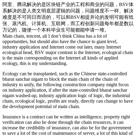
阿里、腾讯解决的是区块链产业的工程和商业的问题，BSV体
系解决的是人类文明底层逻辑的问题，问题维度不一样、解决
难度是不可同日而语的，可以和BSV相提并论的发明可能有纸
张、蒸汽机、计算机、互联网，而工程创新问题每年都是数以
万记的，随便一个本科毕业生可能都能申请一堆。
Main chain, tencent, ali I don’t think China has a lot of
opportunities, but should also have the chance to giant level,
industry application and Internet come out later, many Internet
ecological head, BSV major contrast is the Internet, ecological chain
is the main corresponding on the Internet all kinds of applied
ecology, this is my understanding.
Ecology can be transplanted, such as the Chinese state-controlled
bharat sanchar nigam to block the main chain of the chain of
industry to unify, the following construction company might focus
on industry application, if after the state-controlled bharat sanchar
nigam washed-up, industry application logic of logic, the industrial
chain, ecological logic, profits are ready, directly can change to have
the development potential of main chain.
Insurance is a contract can be written as intelligence, property right
verification can also be done through the chain resources, it can
increase the credibility of insurance, can also be for the government
to save a lot of the cost of maintenance of server, a lot of this kind of