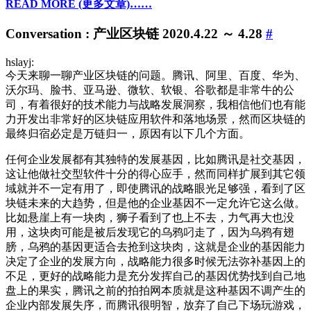
READ MORE (更多文章)……
Conversation : 产业区块链 2020.4.22 ～ 4.28
#
hslayj:
今天来聊一聊产业区块链的问题。腾讯、阿里、百度、华为、
沃尔玛、脸书、亚马逊、微软、软银、谷歌都是非常牛的公
司，有着很好的技术能力与战略发展洞察，我相信他们也有能
力开发出非常好的区块链应用软件和落地场景，然而区块链的
最终归宿必定是万链归一，原因有以下几个方面。
任何企业发展都有其独特的发展基因，比如腾讯是社交基因，
这让他做社交型软件十分的得心应手，然而同样扩展到其它领
域就并不一定有用了，即使腾讯的战略眼光足够强，看到了区
块链未来的大趋势，但是他的企业基因不一定允许它这么做。
比如悬崖上有一块肉，狮子看到了也上不去，力气再大也没
用，这块肉可能是被后发现它的乌鸦叼走了，因为乌鸦有翅
膀，乌鸦的基因更适合去抢到这块肉，这就是企业的基因能力
决定了企业的发展方向，战略能力很多时候无法弥补基因上的
不足，更好的战略能力是充分发挥自己的基因优势找到自己地
盘上的果实，腾讯之前的拍拍网本质就是这种基因不调产生的
企业内部发展失序，而腾讯很明智，放弃了自己下场玩游戏，