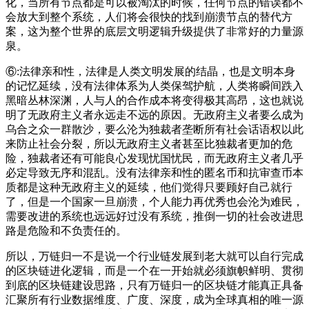
化，当所有节点都是可以被淘汰的时候，任何节点的错误都不
会放大到整个系统，人们将会很快的找到崩溃节点的替代方
案，这为整个世界的底层文明逻辑升级提供了非常好的力量源
泉。
⑥:法律亲和性，法律是人类文明发展的结晶，也是文明本身
的记忆延续，没有法律体系为人类保驾护航，人类将瞬间跌入
黑暗丛林深渊，人与人的合作成本将变得极其高昂，这也就说
明了无政府主义者永远走不远的原因。无政府主义者要么成为
乌合之众一群散沙，要么沦为独裁者垄断所有社会话语权以此
来防止社会分裂，所以无政府主义者甚至比独裁者更加的危
险，独裁者还有可能良心发现忧国忧民，而无政府主义者几乎
必定导致无序和混乱。没有法律亲和性的匿名币和抗审查币本
质都是这种无政府主义的延续，他们觉得只要顾好自己就行
了，但是一个国家一旦崩溃，个人能力再优秀也会沦为难民，
需要改进的系统也远远好过没有系统，推倒一切的社会改进思
路是危险和不负责任的。
所以，万链归一不是说一个行业链发展到老大就可以自行完成
的区块链进化逻辑，而是一个在一开始就必须旗帜鲜明、贯彻
到底的区块链建设思路，只有万链归一的区块链才能真正具备
汇聚所有行业数据维度、广度、深度，成为全球真相的唯一源