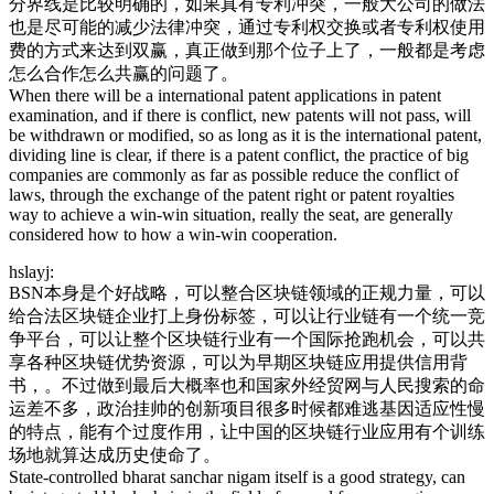
分界线是比较明确的，如果真有专利冲突，一般大公司的做法
也是尽可能的减少法律冲突，通过专利权交换或者专利权使用
费的方式来达到双赢，真正做到那个位子上了，一般都是考虑
怎么合作怎么共赢的问题了。
When there will be a international patent applications in patent
examination, and if there is conflict, new patents will not pass, will
be withdrawn or modified, so as long as it is the international patent,
dividing line is clear, if there is a patent conflict, the practice of big
companies are commonly as far as possible reduce the conflict of
laws, through the exchange of the patent right or patent royalties
way to achieve a win-win situation, really the seat, are generally
considered how to how a win-win cooperation.
hslayj:
BSN本身是个好战略，可以整合区块链领域的正规力量，可以
给合法区块链企业打上身份标签，可以让行业链有一个统一竞
争平台，可以让整个区块链行业有一个国际抢跑机会，可以共
享各种区块链优势资源，可以为早期区块链应用提供信用背
书，。不过做到最后大概率也和国家外经贸网与人民搜索的命
运差不多，政治挂帅的创新项目很多时候都难逃基因适应性慢
的特点，能有个过度作用，让中国的区块链行业应用有个训练
场地就算达成历史使命了。
State-controlled bharat sanchar nigam itself is a good strategy, can