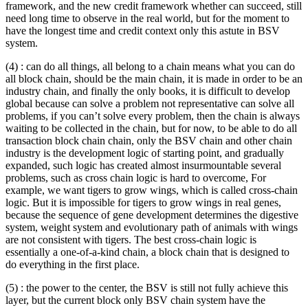
framework, and the new credit framework whether can succeed, still
need long time to observe in the real world, but for the moment to
have the longest time and credit context only this astute in BSV
system.
(4) : can do all things, all belong to a chain means what you can do
all block chain, should be the main chain, it is made in order to be an
industry chain, and finally the only books, it is difficult to develop
global because can solve a problem not representative can solve all
problems, if you can’t solve every problem, then the chain is always
waiting to be collected in the chain, but for now, to be able to do all
transaction block chain chain, only the BSV chain and other chain
industry is the development logic of starting point, and gradually
expanded, such logic has created almost insurmountable several
problems, such as cross chain logic is hard to overcome, For
example, we want tigers to grow wings, which is called cross-chain
logic. But it is impossible for tigers to grow wings in real genes,
because the sequence of gene development determines the digestive
system, weight system and evolutionary path of animals with wings
are not consistent with tigers. The best cross-chain logic is
essentially a one-of-a-kind chain, a block chain that is designed to
do everything in the first place.
(5) : the power to the center, the BSV is still not fully achieve this
layer, but the current block only BSV chain system have the