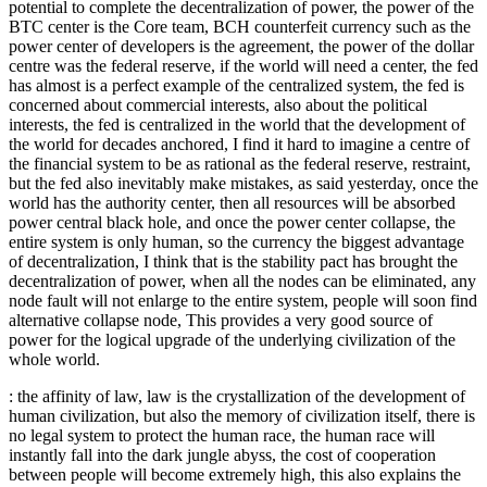
potential to complete the decentralization of power, the power of the
BTC center is the Core team, BCH counterfeit currency such as the
power center of developers is the agreement, the power of the dollar
centre was the federal reserve, if the world will need a center, the fed
has almost is a perfect example of the centralized system, the fed is
concerned about commercial interests, also about the political
interests, the fed is centralized in the world that the development of
the world for decades anchored, I find it hard to imagine a centre of
the financial system to be as rational as the federal reserve, restraint,
but the fed also inevitably make mistakes, as said yesterday, once the
world has the authority center, then all resources will be absorbed
power central black hole, and once the power center collapse, the
entire system is only human, so the currency the biggest advantage
of decentralization, I think that is the stability pact has brought the
decentralization of power, when all the nodes can be eliminated, any
node fault will not enlarge to the entire system, people will soon find
alternative collapse node, This provides a very good source of
power for the logical upgrade of the underlying civilization of the
whole world.
: the affinity of law, law is the crystallization of the development of
human civilization, but also the memory of civilization itself, there is
no legal system to protect the human race, the human race will
instantly fall into the dark jungle abyss, the cost of cooperation
between people will become extremely high, this also explains the