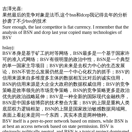
吉澤光喜:
果然最后的竞争对象是法币,这个bsn和dcep我记得去年的分析
抄袭了不少bsv的技术
Sure enough, the last competitor is fiat currency. I remember that the
analysis of BSN and dcep last year copied many technologies of
BSV
hslayj:
BSV本身是基于矿工的对等网络，BSN最多是一个基于国家许
可的准入式网络；BSV有很明显的政治中性，BSN是一个典型
的单一国家主导项目；BSV的未来是去权力中心的生态发展
论，BSN不管怎么发展仍然是一个中心化权力的抓手；BSV的
信用来源来自多维度多主体的数据相互比对后的诚实信用，
BSN的信用来源是大企业大政府的数据权威信用；BSV的竞争
策略是效率领先的市场竞争策略，BSN的竞争策略更多是政治
优先的政治战略延伸；BSV是一种全新的国际现代金融秩序，
BSN是中国多链博弈的技术整合方案；BSV的上限是重构人类
底层权力逻辑框架，BSN的上限是国家政治敏感数据局域网。
表面上看起来是同一个东西，其实本质是两种物种。
BSV itself is a peer-to-peer network based on miners, while BSN is
at best an access network based on state permission. BSV is
obviously politically neutral, and BSN is a typical project dominated