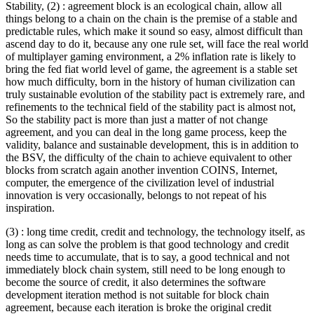
Stability, (2) : agreement block is an ecological chain, allow all
things belong to a chain on the chain is the premise of a stable and
predictable rules, which make it sound so easy, almost difficult than
ascend day to do it, because any one rule set, will face the real world
of multiplayer gaming environment, a 2% inflation rate is likely to
bring the fed fiat world level of game, the agreement is a stable set
how much difficulty, born in the history of human civilization can
truly sustainable evolution of the stability pact is extremely rare, and
refinements to the technical field of the stability pact is almost not,
So the stability pact is more than just a matter of not change
agreement, and you can deal in the long game process, keep the
validity, balance and sustainable development, this is in addition to
the BSV, the difficulty of the chain to achieve equivalent to other
blocks from scratch again another invention COINS, Internet,
computer, the emergence of the civilization level of industrial
innovation is very occasionally, belongs to not repeat of his
inspiration.
(3) : long time credit, credit and technology, the technology itself, as
long as can solve the problem is that good technology and credit
needs time to accumulate, that is to say, a good technical and not
immediately block chain system, still need to be long enough to
become the source of credit, it also determines the software
development iteration method is not suitable for block chain
agreement, because each iteration is broke the original credit